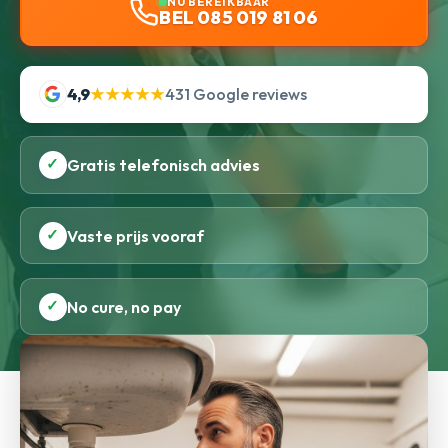
NU BEREIKBAAR
BEL 085 019 81 06
4,9
★★★★★
431 Google reviews
✓
Gratis telefonisch advies
✓
Vaste prijs vooraf
✓
No cure, no pay