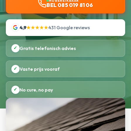
NU BEREIKBAAR
BEL 085 019 81 06
4,9
★★★★★
431 Google reviews
✓
Gratis telefonisch advies
✓
Vaste prijs vooraf
✓
No cure, no pay