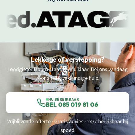
Lekkage of verstopping?
Loodgieter Hoorn staat voor u klaar. Bel ons vandaag
voor snelle, vakkundige hulp.
NU BEREIKBAAR
BEL 085 019 81 06
Vrijblijvende offerte · Gratis advies · 24/7 bereikbaar bij
spoed