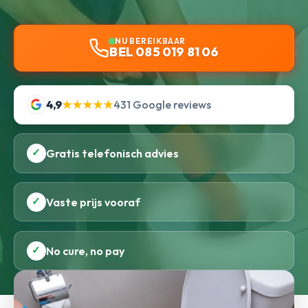
NU BEREIKBAAR
BEL 085 019 81 06
4,9
★★★★★
431 Google reviews
✓
Gratis telefonisch advies
✓
Vaste prijs vooraf
✓
No cure, no pay