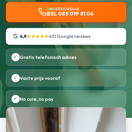
NU BEREIKBAAR
BEL 085 019 81 06
4,9
★★★★★
431 Google reviews
✓
Gratis telefonisch advies
✓
Vaste prijs vooraf
✓
No cure, no pay