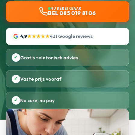
NU BEREIKBAAR
BEL 085 019 81 06
4,9
★★★★★
431 Google reviews
✓
Gratis telefonisch advies
✓
Vaste prijs vooraf
✓
No cure, no pay