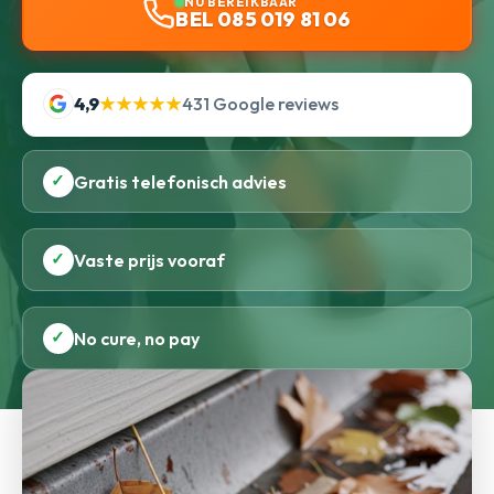
NU BEREIKBAAR
BEL 085 019 81 06
4,9
★★★★★
431 Google reviews
✓
Gratis telefonisch advies
✓
Vaste prijs vooraf
✓
No cure, no pay