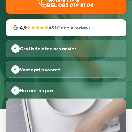
NU BEREIKBAAR
BEL 085 019 81 06
4,9
★★★★★
431 Google reviews
✓
Gratis telefonisch advies
✓
Vaste prijs vooraf
✓
No cure, no pay