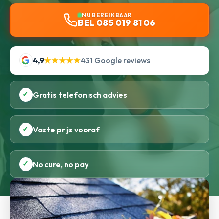
NU BEREIKBAAR
BEL 085 019 81 06
4,9
★★★★★
431 Google reviews
✓
Gratis telefonisch advies
✓
Vaste prijs vooraf
✓
No cure, no pay