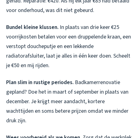
gehad. Reparatie: €420. Als hij elk jaar €85 had betaald
voor onderhoud, was dit niet gebeurd.
Bundel kleine klussen.
In plaats van drie keer €25
voorrijkosten betalen voor een druppelende kraan, een
verstopt doucheputje en een lekkende
radiatorafsluiter, laat je alles in één keer doen. Scheelt
je €50 en mij rijden.
Plan slim in rustige periodes.
Badkamerrenovatie
gepland? Doe het in maart of september in plaats van
december. Je krijgt meer aandacht, kortere
wachttijden en soms betere prijzen omdat we minder
druk zijn.
Wees voorbereid als we komen.
Zorg dat de werkplek