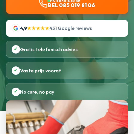
NU BEREIKBAAR
BEL 085 019 81 06
4,9
★★★★★
431 Google reviews
✓
Gratis telefonisch advies
✓
Vaste prijs vooraf
✓
No cure, no pay