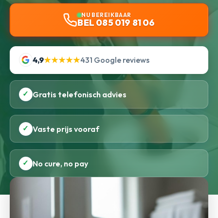
NU BEREIKBAAR
BEL 085 019 81 06
4,9
★★★★★
431 Google reviews
✓
Gratis telefonisch advies
✓
Vaste prijs vooraf
✓
No cure, no pay