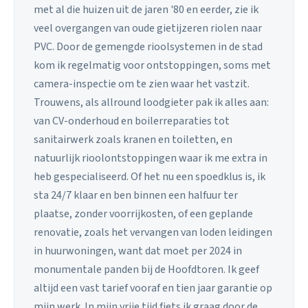
met al die huizen uit de jaren '80 en eerder, zie ik
veel overgangen van oude gietijzeren riolen naar
PVC. Door de gemengde rioolsystemen in de stad
kom ik regelmatig voor ontstoppingen, soms met
camera-inspectie om te zien waar het vastzit.
Trouwens, als allround loodgieter pak ik alles aan:
van CV-onderhoud en boilerreparaties tot
sanitairwerk zoals kranen en toiletten, en
natuurlijk rioolontstoppingen waar ik me extra in
heb gespecialiseerd. Of het nu een spoedklus is, ik
sta 24/7 klaar en ben binnen een halfuur ter
plaatse, zonder voorrijkosten, of een geplande
renovatie, zoals het vervangen van loden leidingen
in huurwoningen, want dat moet per 2024 in
monumentale panden bij de Hoofdtoren. Ik geef
altijd een vast tarief vooraf en tien jaar garantie op
mijn werk. In mijn vrije tijd fiets ik graag door de