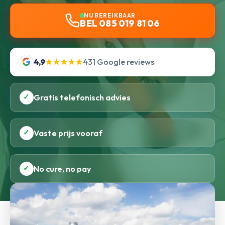
NU BEREIKBAAR
BEL 085 019 81 06
4,9
★★★★★
431 Google reviews
✓
Gratis telefonisch advies
✓
Vaste prijs vooraf
✓
No cure, no pay