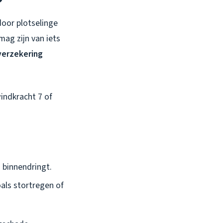
 door
plotselinge
mag zijn van iets
verzekering
indkracht 7 of
g binnendringt.
ls stortregen of