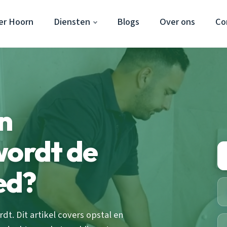
er Hoorn
Diensten
Blogs
Over ons
Co
n
wordt de
ed?
t. Dit artikel covers opstal en