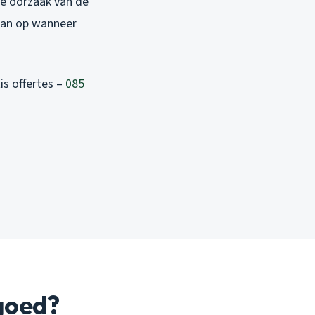
de oorzaak van de
gaan op wanneer
s offertes –
085
goed?