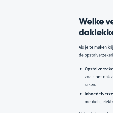
Welke v
daklekk
Als je te maken kr
de opstalverzeker
Opstalverzeke
zoals het dak 
raken.
Inboedelverze
meubels, elektr