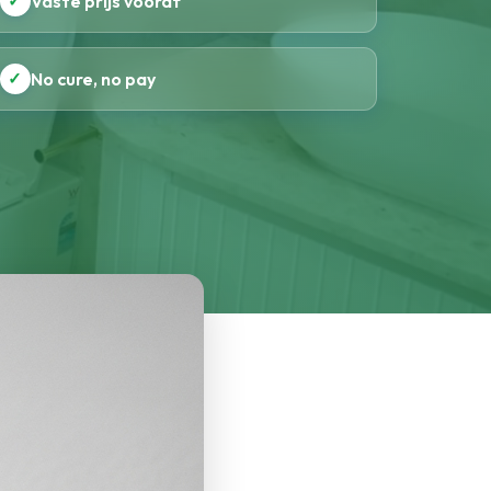
✓
Vaste prijs vooraf
✓
No cure, no pay