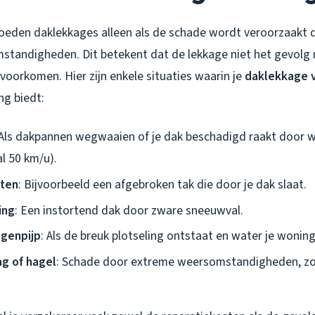
oeden daklekkages alleen als de schade wordt veroorzaakt
mstandigheden
. Dit betekent dat de lekkage niet het gevolg 
voorkomen. Hier zijn enkele situaties waarin je
daklekkage 
ng biedt:
 Als dakpannen wegwaaien of je dak beschadigd raakt door w
l 50 km/u).
cten
: Bijvoorbeeld een afgebroken tak die door je dak slaat.
ing
: Een instortend dak door zware sneeuwval.
genpijp
: Als de breuk plotseling ontstaat en water je wonin
g of hagel
: Schade door extreme weersomstandigheden, zoa