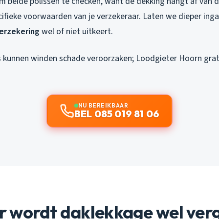
om beide polissen te checken, want de dekking hangt af van 
cifieke voorwaarden van je verzekeraar. Laten we dieper in
erzekering
wel of niet uitkeert.
 kunnen winden schade veroorzaken; Loodgieter Hoorn grati
NU BEREIKBAAR
BEL 085 019 81 06
 wordt daklekkage wel ver