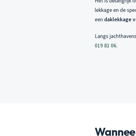
Het is belangrijk 
lekkage en de spe
een
daklekkage v
Langs jachthavens
019 81 06
.
Wanneer