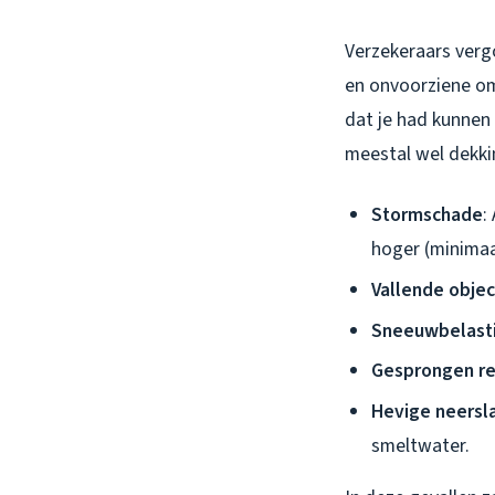
Verzekeraars verg
en onvoorziene o
dat je had kunnen 
meestal wel dekki
Stormschade
:
hoger (minimaa
Vallende obje
Sneeuwbelast
Gesprongen re
Hevige neersla
smeltwater.