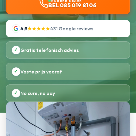
NU BEREIKBAAR
BEL 085 019 81 06
4,9
★★★★★
431 Google reviews
✓
Gratis telefonisch advies
✓
Vaste prijs vooraf
✓
No cure, no pay