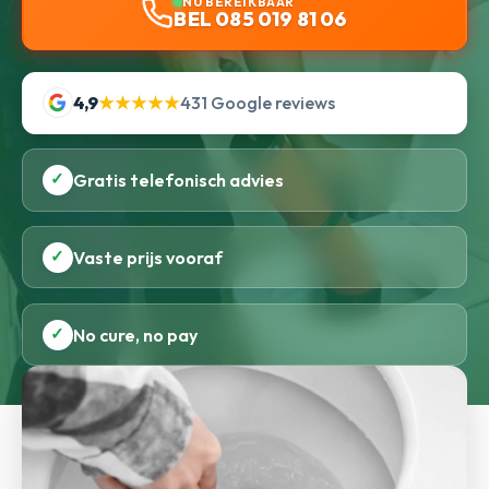
NU BEREIKBAAR
BEL 085 019 81 06
4,9
★★★★★
431 Google reviews
✓
Gratis telefonisch advies
✓
Vaste prijs vooraf
✓
No cure, no pay