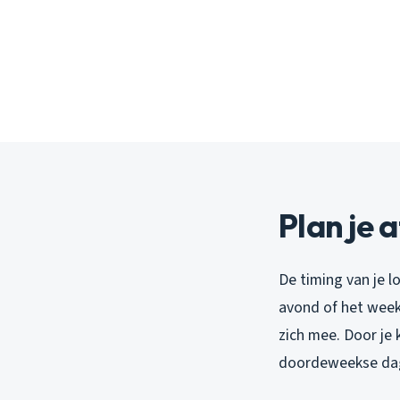
Plan je 
De timing van je 
avond of het week
zich mee. Door je 
doordeweekse dag,