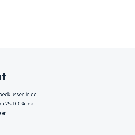
nt
oedklussen in de
van 25-100% met
een