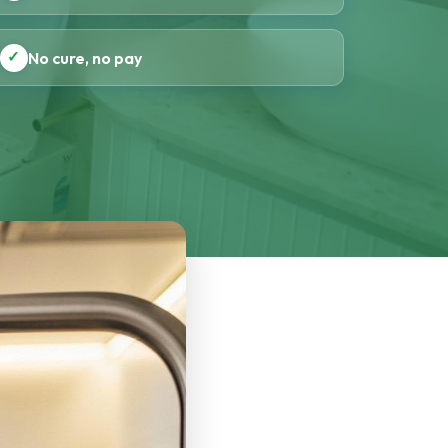
✓
No cure, no pay