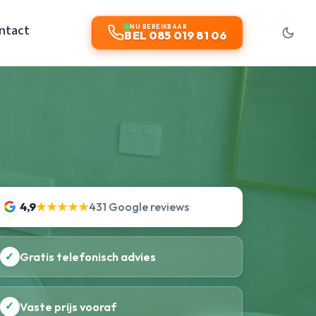
ntact
NU BEREIKBAAR
BEL 085 019 81 06
4,9
★★★★★
431 Google reviews
✓
Gratis telefonisch advies
✓
Vaste prijs vooraf