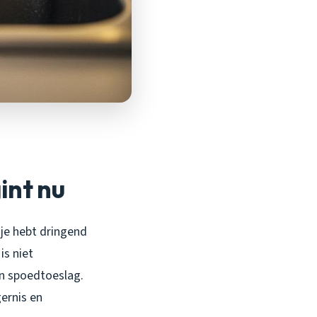
int nu
 je hebt dringend
is niet
en spoedtoeslag.
gernis en