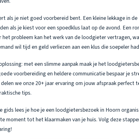
aven.
ert als je niet goed voorbereid bent. Een kleine lekkage in d
den als je kiest voor een spoedklus laat op de avond. Een r
er het probleem kan het werk van de loodgieter vertragen, w
iemand wil tijd en geld verliezen aan een klus die soepeler ha
 oplossing: met een slimme aanpak maak je het loodgietersbe
goede voorbereiding en heldere communicatie bespaar je stre
delen we onze 20+ jaar ervaring om jouw afspraak perfect t
raktische tips.
e gids lees je hoe je een loodgietersbezoek in Hoorn organis
ste moment tot het klaarmaken van je huis. Volg deze stappe
aring!