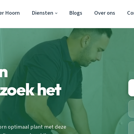
er Hoorn
Diensten
Blogs
Over ons
Co
en
zoek het
orn optimaal plant met deze