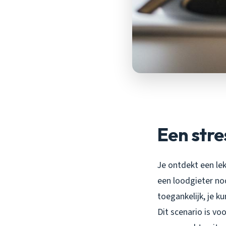
Een stre
Je ontdekt een le
een loodgieter nod
toegankelijk, je k
Dit scenario is vo