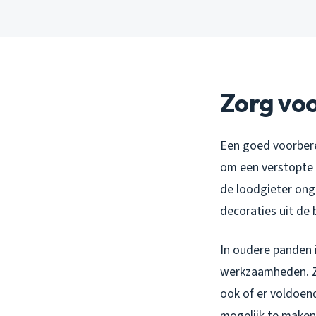
Zorg voo
Een goed voorbere
om een verstopte 
de loodgieter ong
decoraties uit de
In oudere panden i
werkzaamheden. Zo
ook of er voldoend
mogelijk te maken