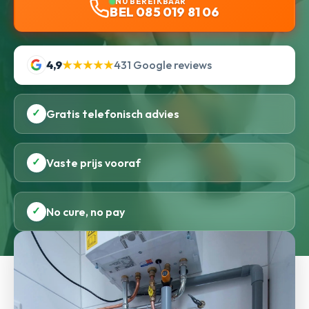
NU BEREIKBAAR
BEL 085 019 81 06
4,9
★★★★★
431 Google reviews
✓
Gratis telefonisch advies
✓
Vaste prijs vooraf
✓
No cure, no pay